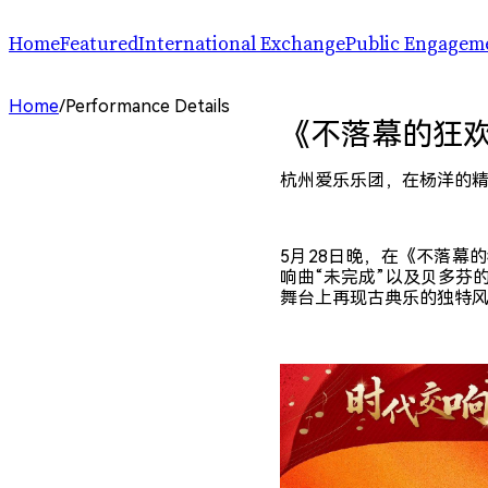
Home
Featured
International Exchange
Public Engagem
Performance
ChinaSPAF
Art Space
Home
/
Performance Details
Exhibition
International Dialogues
Arts Plus
《不落幕的狂
R.A.W.!
Going Global
Parallel and Professional Sessions
ARTRA
杭州爱乐乐团，在杨洋的
5月28日晚，在《不落幕
响曲“未完成”以及贝多芬
舞台上再现古典乐的独特