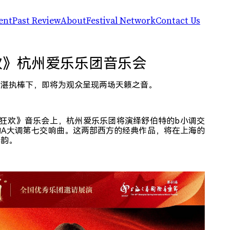
ent
Past Review
About
Festival Network
Contact Us
简体中文
CSIAF24
CSIAF
Artists
English
CSIAF23
The Center for CSIAF
Companies & Ensembles
欢》杭州爱乐乐团音乐会
CSIAF22
Chronicle
R.A.W.! Arts Panel
Impact Index
The Network of Silk Road Arts Festiv
Dat
Evaluation Report
Partners & Sponsors (2025)
精湛执棒下，即将为观众呈现两场天籁之音。
202
Ven
Jag
Hall
的狂欢》音乐会上，杭州爱乐乐团将演绎舒伯特的b小调交
(No.
的A大调第七交响曲。这两部西方的经典作品，将在上海的
Xuhu
风韵。