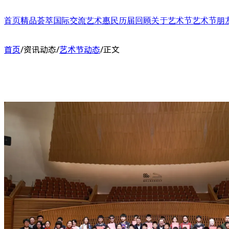
首页
精品荟萃
国际交流
艺术惠民
历届回顾
关于艺术节
艺术节朋
舞台演出
国际演艺大会
艺术天空
第二十四届（2025）
艺术节介绍
合作艺术家
首页
/
资讯动态
/
艺术节动态
/
正文
展/博览
国际对话
艺术教育
第二十三届（2024）
艺术节中心介绍
合作艺术院
扶青计划
项目出海
第二十二届（2023）
大事记
“扶青计划
城市联动
影响力指数致优榜单
丝绸之路艺
ARTRA自定艺
综合评估报告
合作伙伴 (20