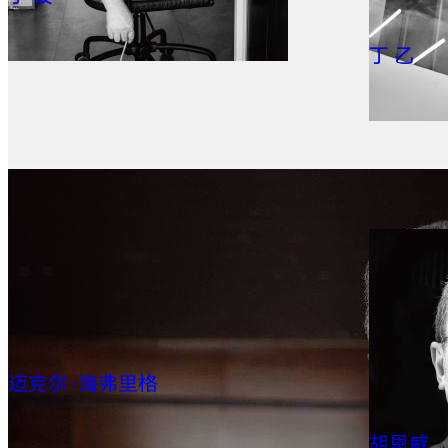
丁 乙
迈克尔·海弗里格
胡恩威