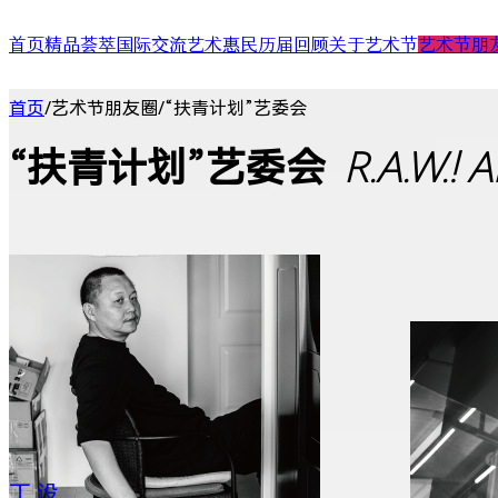
首页
精品荟萃
国际交流
艺术惠民
历届回顾
关于艺术节
艺术节朋
舞台演出
国际演艺大会
艺术天空
第二十四届（2025）
艺术节介绍
合作艺术家
首页
/
艺术节朋友圈
/
“扶青计划”艺委会
展/博览
国际对话
艺术教育
第二十三届（2024）
艺术节中心介绍
合作艺术院
扶青计划
项目出海
第二十二届（2023）
大事记
“扶青计划
城市联动
影响力指数致优榜单
丝绸之路艺
“扶青计划”艺委会
R.A.W.! A
ARTRA自定艺
综合评估报告
合作伙伴 (20
丁 设