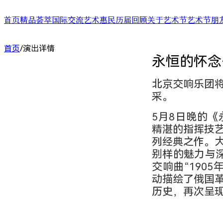
首页
精品荟萃
国际交流
艺术惠民
历届回顾
关于艺术节
艺术节朋
舞台演出
国际演艺大会
艺术天空
第二十四届（2025）
艺术节介绍
合作艺术家
首页
/
演出详情
展/博览
国际对话
艺术教育
第二十三届（2024）
艺术节中心介绍
合作艺术院
永恒的怀念
扶青计划
项目出海
第二十二届（2023）
大事记
“扶青计划
城市联动
影响力指数致优榜单
丝绸之路艺
ARTRA自定艺
综合评估报告
合作伙伴 (20
北京交响乐团
采。
5月8日晚的
精湛的指挥技
列经典之作。
别样的魅力与
交响曲“190
动描绘了俄国
历史，再次呈