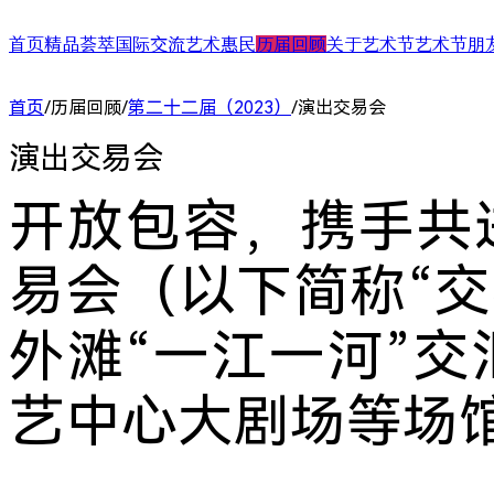
首页
精品荟萃
国际交流
艺术惠民
历届回顾
关于艺术节
艺术节朋
舞台演出
国际演艺大会
艺术天空
第二十四届（2025）
艺术节介绍
合作艺术家
首页
/
历届回顾
/
第二十二届（2023）
/
演出交易会
展/博览
国际对话
艺术教育
第二十三届（2024）
艺术节中心介绍
合作艺术院
扶青计划
项目出海
第二十二届（2023）
大事记
“扶青计划
演出交易会
城市联动
影响力指数致优榜单
丝绸之路艺
ARTRA自定艺
综合评估报告
合作伙伴 (20
开放包容，携手共
易会（以下简称“交易
外滩“一江一河”
艺中心大剧场等场