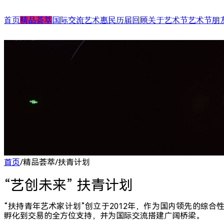
首页
精品荟萃
国际交流
艺术惠民
历届回顾
关于艺术节
艺术节朋
舞台演出
国际演艺大会
艺术天空
第二十四届（2025）
艺术节介绍
合作艺术家
展/博览
国际对话
艺术教育
第二十三届（2024）
艺术节中心介绍
合作艺术院
扶青计划
项目出海
第二十二届（2023）
大事记
“扶青计划
城市联动
影响力指数致优榜单
丝绸之路艺
ARTRA自定艺
综合评估报告
合作伙伴 (20
首页
/
精品荟萃
/
扶青计划
“艺创未来” 扶青计划 
“扶持青年艺术家计划”创立于2012年，作为国内领先的综
孵化到交易的全方位支持，并为国际交流搭建广阔桥梁。