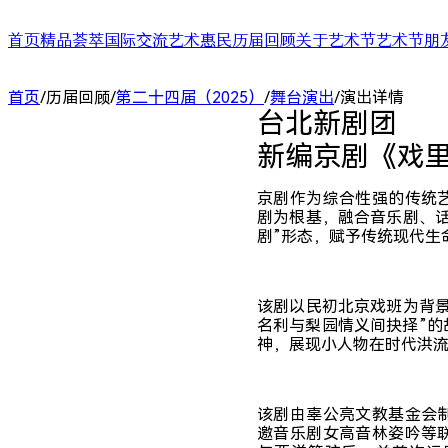
首页
精品荟萃
国际交流
艺术惠民
历届回顾
关于艺术节
艺术节朋
舞台演出
国际演艺大会
艺术天空
第二十四届（2025）
艺术节介绍
合作艺术家
首页
/
历届回顾
/
第二十四届（2025）
/
舞台演出
/
演出详情
展/博览
国际对话
艺术教育
第二十三届（2024）
艺术节中心介绍
合作艺术院
台北新剧团

扶青计划
项目出海
第二十二届（2023）
大事记
“扶青计划
城市联动
影响力指数致优榜单
丝绸之路艺
新编京剧《戏
ARTRA自定艺
综合评估报告
合作伙伴 (20
京剧作为综合性强的传统
剧为根基，融合音乐剧、
剧”形态，赋予传统现代生
该剧以民初北京戏班为背
名利与梨园情义间抉择”的
神，展现小人物在时代洪
该剧由辜公亮文教基金会
邀音乐剧女高音林姿吟等