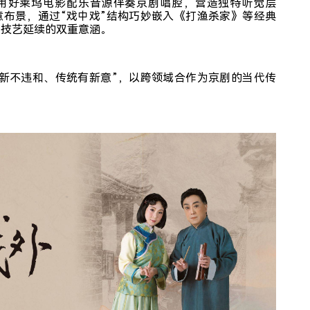
用好莱坞电影配乐音源伴奏京剧唱腔，营造独特听觉层
意布景，通过“戏中戏”结构巧妙嵌入《打渔杀家》等经典
与技艺延续的双重意涵。
创新不违和、传统有新意”，以跨领域合作为京剧的当代传