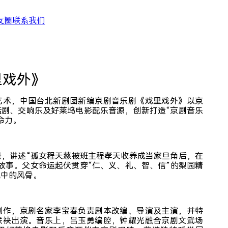
友圈
联系我们
简体中文
English
团
”艺委会
术节联盟
里戏外》
25)
演
艺术，中国台北新剧团新编京剧音乐剧《戏里戏外》以京
202
话剧、交响乐及好莱坞电影配乐音源，创新打造“京剧音乐
202
命力。
演
上
(上
景，讲述“孤女程天慈被班主程孝天收养成当家旦角后，在
故事。父女命运起伏贯穿“仁、义、礼、智、信”的梨园精
流中的风骨。
制作，京剧名家李宝春负责剧本改编、导演及主演，并特
联袂出演。音乐上，吕玉勇编腔，钟耀光融合京剧文武场