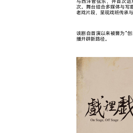
与西洋管弦乐，并首次运
次。舞台结合多媒体与写
老戏片段，呈现戏班传承
该剧自首演以来被誉为“
播开辟新路径。