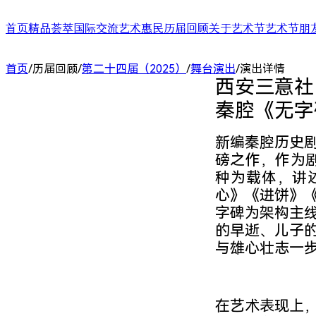
首页
精品荟萃
国际交流
艺术惠民
历届回顾
关于艺术节
艺术节朋
舞台演出
国际演艺大会
艺术天空
第二十四届（2025）
艺术节介绍
合作艺术家
首页
/
历届回顾
/
第二十四届（2025）
/
舞台演出
/
演出详情
展/博览
国际对话
艺术教育
第二十三届（2024）
艺术节中心介绍
合作艺术院
西安三意社

扶青计划
项目出海
第二十二届（2023）
大事记
“扶青计划
城市联动
影响力指数致优榜单
丝绸之路艺
秦腔《无字
ARTRA自定艺
综合评估报告
合作伙伴 (20
新编秦腔历史
磅之作，作为剧
种为载体，讲
心》《进饼》
字碑为架构主
的早逝、儿子
与雄心壮志一
在艺术表现上