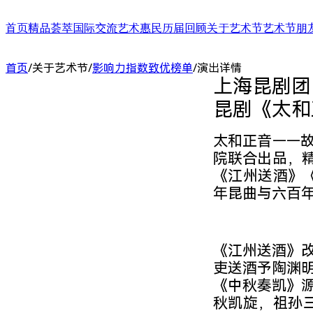
首页
精品荟萃
国际交流
艺术惠民
历届回顾
关于艺术节
艺术节朋
舞台演出
国际演艺大会
艺术天空
第二十四届（2025）
艺术节介绍
合作艺术家
首页
/
关于艺术节
/
影响力指数致优榜单
/
演出详情
展/博览
国际对话
艺术教育
第二十三届（2024）
艺术节中心介绍
合作艺术院
上海昆剧团

扶青计划
项目出海
第二十二届（2023）
大事记
“扶青计划
城市联动
影响力指数致优榜单
丝绸之路艺
昆剧《太和
ARTRA自定艺
综合评估报告
合作伙伴 (20
太和正音——
院联合出品，精
《江州送酒》
年昆曲与六百
《江州送酒》
吏送酒予陶渊
《中秋奏凯》
秋凯旋，祖孙