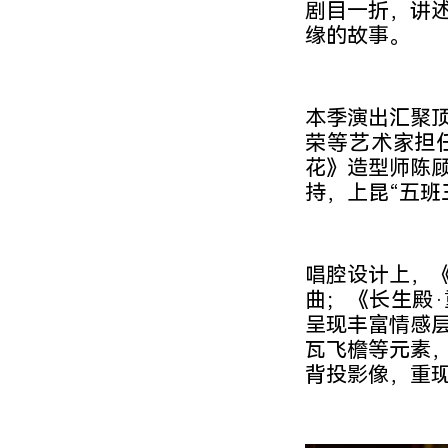
剧目一折，讲
缘的故事。
本季演出汇聚
荣等艺术家担
花》造型师陈
持，上昆“五班
唱腔设计上，
曲；《长生殿
呈现丰富情感
瓦飞檐等元素
背投影像，重